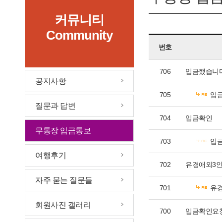
커뮤니티
Community
번호
706
입금했습니다
공지사항
705
입
질문과 답변
704
입금확인
무통장 입금통보
703
입
여행후기
702
유경애외3
자주 묻는 질문들
701
유
회원사진 갤러리
700
입금확인요