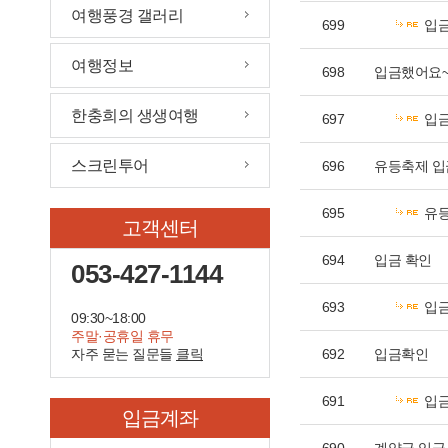
여행풍경 갤러리
699
입
여행정보
698
입금했어요
한충희의 생생여행
697
입
스크린투어
696
유등축제 입
695
유
고객센터
694
입금 확인
053-427-1144
693
입금
09:30~18:00
주말·공휴일 휴무
자주 묻는 질문들
클릭
692
입금확인
691
입
입금계좌