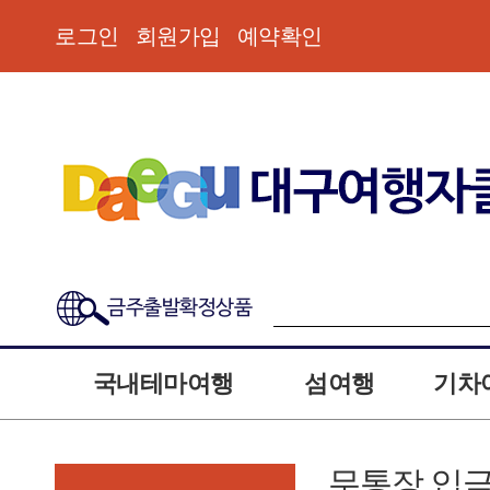
로그인
회원가입
예약확인
금주출발확정상품
국내테마여행
섬여행
기차
무통장 입