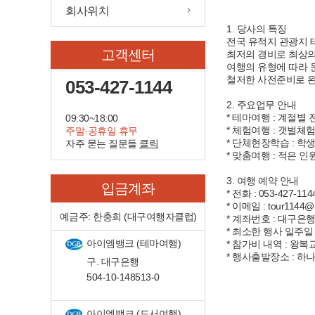
회사위치
1. 당사의 특징
전국 유적지 관광지 
고객센터
최저의 경비로 최상의
여행의 유형에 따라 
철저한 사전준비로 완
053-427-1144
2. 주요업무 안내
* 테마여행 : 계절
09:30~18:00
* 체험여행 : 갯벌체
주말·공휴일 휴무
* 단체현장학습 : 학
자주 묻는 질문들
클릭
* 맞춤여행 : 적은 
3. 여행 예약 안내
입금계좌
* 전화 : 053-427-114
* 이메일 : tour1144@h
예금주: 한충희 (대구여행자클럽)
* 계좌번호 : 대구은행
* 최소한 행사 일주
아이엠뱅크 (테마여행)
* 참가비 내역 : 왕
* 행사출발장소 : 하
구. 대구은행
504-10-148513-0
아이엠뱅크 (도서여행)