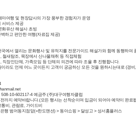
테마여행 및 현장답사의 가장 풍부한 경험자가 운영
 서비스 제공
문화유산 해설사 초빙
벽하고 편안한 여행(자료집 제공)
별 전국에서 열리는 문화행사 및 유적지를 전문가이드 해설가와 함께 동행하여
험, 철새탐조, 목장에서 산나물채취 등 직접체험
생, 직장인단체, 가족모임 등 단체의 의견에 따라 조율 후 진행합니다.
인원이라도 언제 어느 곳이든지 고객이 궁금하신 모든 것을 원하시는대로 (경비,
4
anmail.net
 508-10-602117-4 예금주:(주)대구여행자클럽
일 전까지 예약바랍니다.(모든 행사는 선착순이며 입금이 되어야 예약이 완료됩
복교통비, 관람료, 가이드비
나은행 범어동지점앞(=한도맨션) > 동아쇼핑 > 달성고 > 성서홈플러스