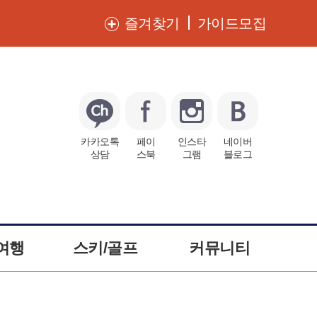
즐겨찾기
가이드모집
카카오톡
페이
인스타
네이버
상담
스북
그램
블로그
여행
스키/골프
커뮤니티