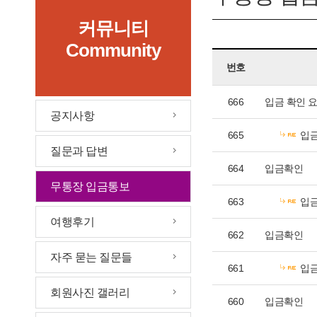
커뮤니티
Community
번호
666
입금 확인 
공지사항
665
입금
질문과 답변
664
입금확인
무통장 입금통보
663
입
여행후기
662
입금확인
자주 묻는 질문들
661
입
회원사진 갤러리
660
입금확인