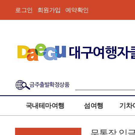
로그인
회원가입
예약확인
금주출발확정상품
국내테마여행
섬여행
기차
무통장 입