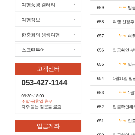
여행풍경 갤러리
659
입
여행정보
658
여행 신청후
한충희의 생생여행
657
여행
스크린투어
656
입금확인 
655
입
고객센터
654
1월11일 
053-427-1144
653
1월
09:30~18:00
주말·공휴일 휴무
자주 묻는 질문들
클릭
652
입금확인해
651
입
입금계좌