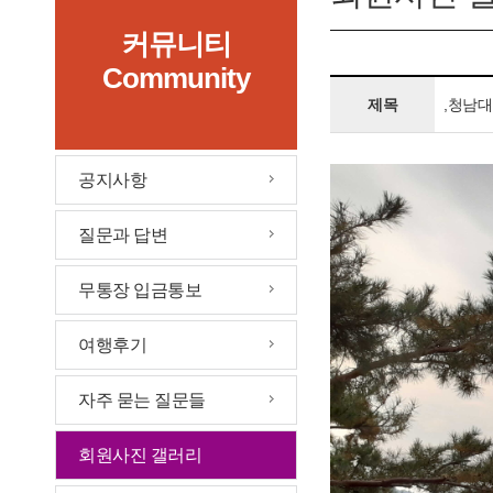
커뮤니티
Community
제목
,청남대
공지사항
질문과 답변
무통장 입금통보
여행후기
자주 묻는 질문들
회원사진 갤러리