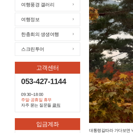
여행풍경 갤러리
여행정보
한충희의 생생여행
스크린투어
고객센터
053-427-1144
09:30~18:00
주말·공휴일 휴무
자주 묻는 질문들
클릭
입금계좌
대통령길따라 가다보면 