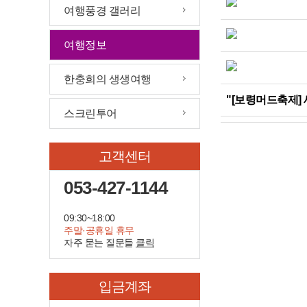
여행풍경 갤러리
여행정보
한충희의 생생여행
"[보령머드축제]
스크린투어
고객센터
053-427-1144
09:30~18:00
주말·공휴일 휴무
자주 묻는 질문들
클릭
입금계좌