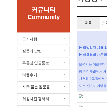
커뮤니티
Community
제목
[보
공지사항
▶ 출발일자 : 7월 1
질문과 답변
▶ 여행경비 : <주말>
무통장 입금통보
보령시는 예로부터 
장 청정갯벌에서 채
여행후기
대천해수욕장에서 개
도소, 인간마네킹등
자주 묻는 질문들
회원사진 갤러리