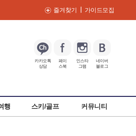
즐겨찾기
가이드모집
카카오톡
페이
인스타
네이버
상담
스북
그램
블로그
여행
스키/골프
커뮤니티