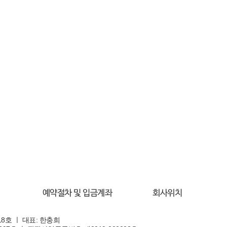
예약절차 및 입금계좌
회사위치
8호 ㅣ 대표: 한충희