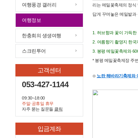
여행풍경 갤러리
리는 메밀꽃축제의 정식 
답게 꾸며놓은 메밀밭과 
여행정보
1. 허브향과 꽃이 가득한 
한충희의 생생여행
2. 여름향기 촬영지 한국자
스크린투어
3. 봉평 메밀꽃축제와 60
* 봉평 메밀꽃축제장 주변
고객센터
⊙
노란 해바라기축제와 
053-427-1144
09:30~18:00
주말·공휴일 휴무
자주 묻는 질문들
클릭
입금계좌