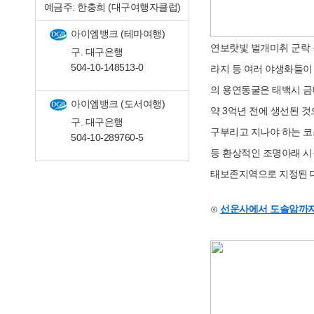
예금주: 한충희 (대구여행자클럽)
아이엠뱅크 (테마여행)
연보랏빛 벌개미취 군락 
구. 대구은행
504-10-148513-0
라지 등 여러 야생화들이
의 용연동굴은 태백시 금
아이엠뱅크 (도서여행)
약 3억년 전에 생선된 
구. 대구은행
구부리고 지나야 하는 코스
504-10-289760-5
등 환상적인 조명아래 시
태보존지역으로 지정된 대
⊙
선운사에서 도솔암까지 