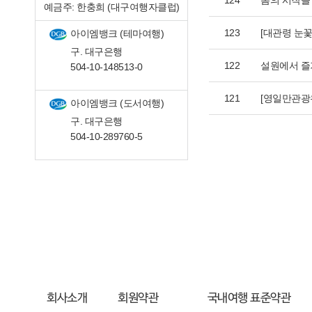
124
봄의 시작을
예금주: 한충희 (대구여행자클럽)
123
[대관령 눈
아이엠뱅크 (테마여행)
구. 대구은행
122
설원에서 즐
504-10-148513-0
121
[영일만관광
아이엠뱅크 (도서여행)
구. 대구은행
504-10-289760-5
회사소개
회원약관
국내여행 표준약관