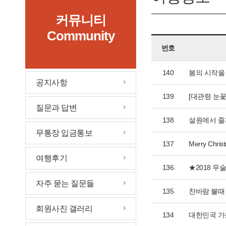
커뮤니티
Community
번호
140
봄의 시작을
공지사항
139
[대관령 눈
질문과 답변
138
설원에서 즐
무통장 입금통보
137
Merry C
여행후기
136
★2018 
자주 묻는 질문들
135
찬바람 불때
회원사진 갤러리
134
대한민국 가을