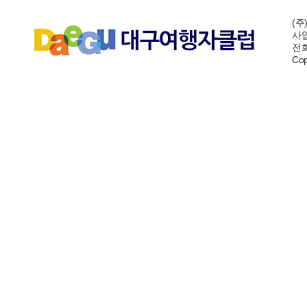
(주
사업
전화:
Cop