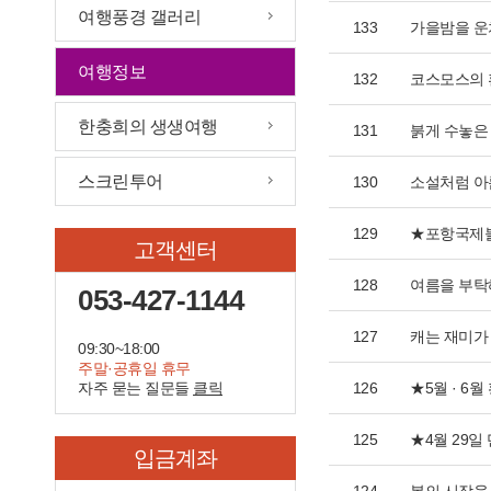
여행풍경 갤러리
133
가을밤을 운
여행정보
132
코스모스의 
한충희의 생생여행
131
붉게 수놓은 
스크린투어
130
소설처럼 아
129
★포항국제불빛
고객센터
128
여름을 부탁해
053-427-1144
127
캐는 재미가
09:30~18:00
주말·공휴일 휴무
자주 묻는 질문들
클릭
126
★5월 · 6월
125
★4월 29일
입금계좌