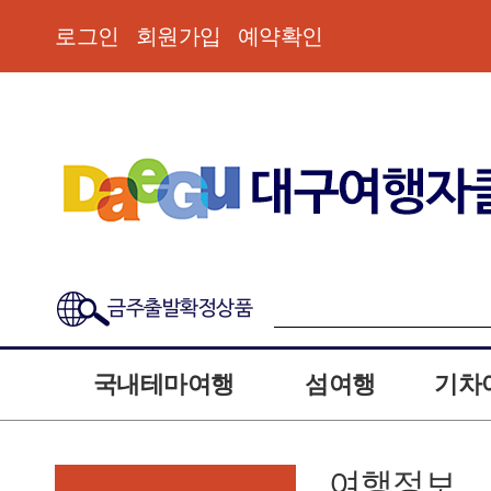
로그인
회원가입
예약확인
금주출발확정상품
국내테마여행
섬여행
기차
여행정보