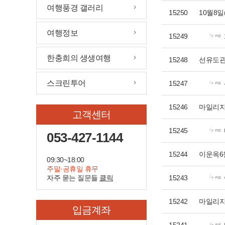
여행풍경 갤러리
15250
10월8일
여행정보
15249
한충희의 생생여행
15248
선유도
스크린투어
15247
15246
마일리
고객센터
15245
053-427-1144
15244
이운옥6
09:30~18:00
주말·공휴일 휴무
자주 묻는 질문들
클릭
15243
15242
마일리
입금계좌