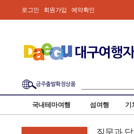
로그인
회원가입
예약확인
금주출발확정상품
국내테마여행
섬여행
기
질문과 