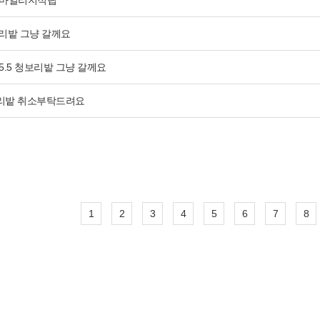
마일리지적립
보리밭 그냥 갈께요
5.5 청보리밭 그냥 갈께요
보리밭 취소부탁드려요
1
2
3
4
5
6
7
8