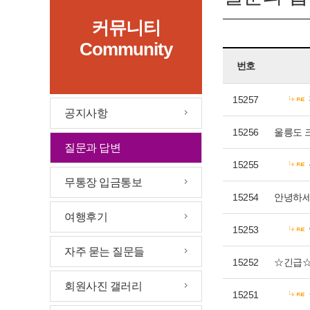
커뮤니티
Community
번호
15257
공지사항
15256
울릉도 
질문과 답변
15255
무통장 입금통보
15254
안녕하세요
여행후기
15253
자주 묻는 질문들
15252
☆긴급☆
회원사진 갤러리
15251