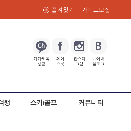
즐겨찾기
가이드모집
카카오톡
페이
인스타
네이버
상담
스북
그램
블로그
여행
스키/골프
커뮤니티