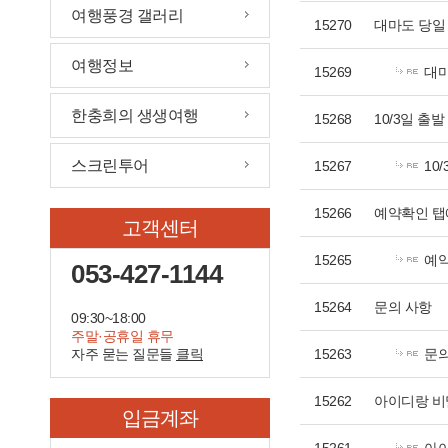
여행풍경 갤러리
15270
대마도 당일
여행정보
15269
대마
한충희의 생생여행
15268
10/3일 출
스크린투어
15267
10
15266
예약확인 탭
고객센터
15265
예약
053-427-1144
15264
문의 사항
09:30~18:00
주말·공휴일 휴무
자주 묻는 질문들
클릭
15263
문의
15262
아이디랑 비
입금계좌