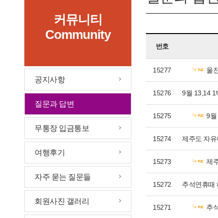
커뮤니티
Community
번호
15277
울
공지사항
15276
9월 13,14
질문과 답변
15275
9월
무통장 입금통보
15274
제주도 자유
여행후기
15273
제주
자주 묻는 질문들
15272
추석연휴때
회원사진 갤러리
15271
추