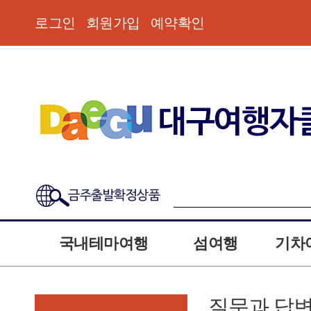
로그인
회원가입
예약확인
금주출발확정상품
국내테마여행
섬여행
기차
질문과 답